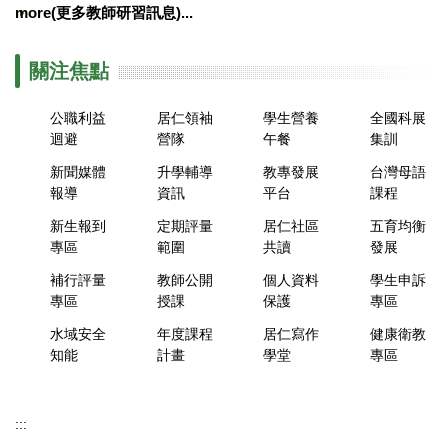
more(更多教師研習訊息)...
關注焦點
公職利益
居仁領袖
學生營養
全國科展
迴避
營隊
午餐
集訓
新聞媒體
升學輔導
教專發展
台灣母語
報導
資訊
平台
課程
新生報到
定期評量
居仁社區
五育均衡
專區
範圍
共讀
發展
補行評量
教師公開
個人資料
學生申訴
專區
授課
保護
專區
水域安全
年度課程
居仁寫作
健康衛教
知能
計畫
學堂
專區
:::