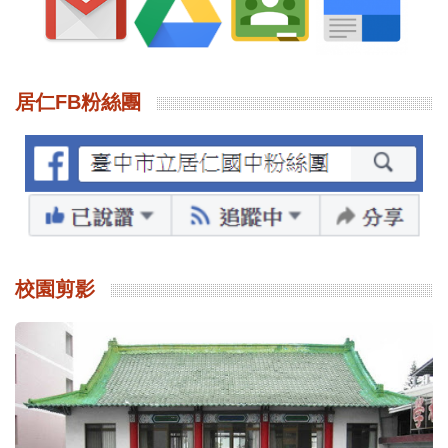
居仁FB粉絲團
校園剪影