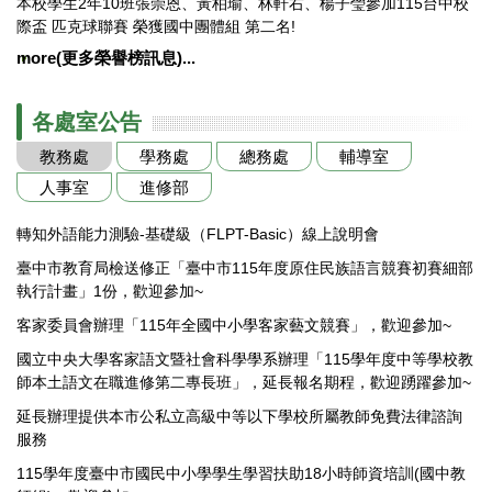
本校學生2年10班張崇恩、黃柏瑜、林軒右、楊子瑩參加115台中校
際盃 匹克球聯賽 榮獲國中團體組 第二名!
more(更多榮譽榜訊息)...
各處室公告
教務處
學務處
總務處
輔導室
人事室
進修部
轉知外語能力測驗-基礎級（FLPT-Basic）線上說明會
臺中市教育局檢送修正「臺中市115年度原住民族語言競賽初賽細部
執行計畫」1份，歡迎參加~
客家委員會辦理「115年全國中小學客家藝文競賽」，歡迎參加~
國立中央大學客家語文暨社會科學學系辦理「115學年度中等學校教
師本土語文在職進修第二專長班」，延長報名期程，歡迎踴躍參加~
延長辦理提供本市公私立高級中等以下學校所屬教師免費法律諮詢
服務
115學年度臺中市國民中小學學生學習扶助18小時師資培訓(國中教