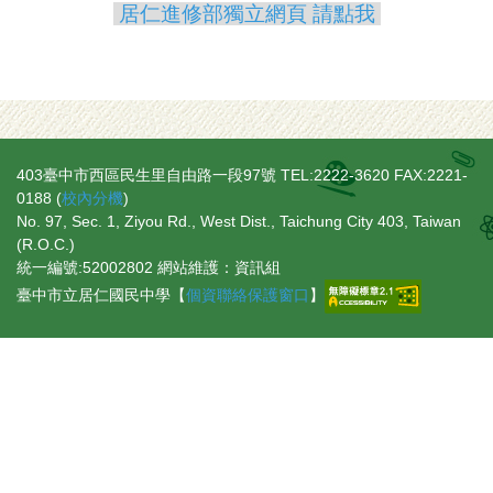
居仁進修部獨立網頁 請點我
403臺中市西區民生里自由路一段97號 TEL:2222-3620 FAX:2221-
0188 (
校內分機
)
No. 97, Sec. 1, Ziyou Rd., West Dist., Taichung City 403, Taiwan
(R.O.C.)
統一編號:52002802 網站維護：資訊組
臺中市立居仁國民中學【
個資聯絡保護窗口
】