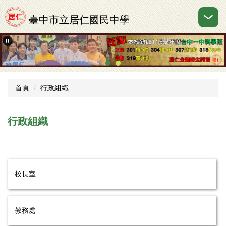
跳
到
臺中市立居仁國民中學
主
要
內
容
區
首頁
行政組織
行政組織
校長室
教務處