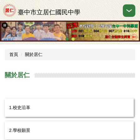
跳
到
臺中市立居仁國民中學
主
要
內
容
區
首頁
關於居仁
關於居仁
1.校史沿革
2.學校願景