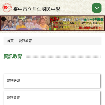
跳
到
臺中市立居仁國民中學
主
要
內
容
區
首頁
資訊教育
資訊教育
資訊研習
資訊競賽